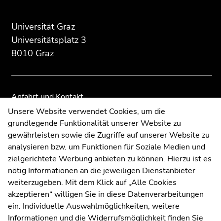
des
dieses
dieses
Seitenbereichs:
Seitenbereichs.
Seitenbereichs.
Universität Graz
Zusatzinformationen:
Zur
Zur
Universitätsplatz 3
Übersicht
Übersicht
8010 Graz
der
der
Seitenbereiche
Seitenbereiche
Anfahrt und Kontakt
Kommunikation und Öffentlichkeitsarbeit
Unsere Website verwendet Cookies, um die
grundlegende Funktionalität unserer Website zu
Moodle
gewährleisten sowie die Zugriffe auf unserer Website zu
UNIGRAZonline
analysieren bzw. um Funktionen für Soziale Medien und
Impressum
zielgerichtete Werbung anbieten zu können. Hierzu ist es
Datenschutzerklärung
nötig Informationen an die jeweiligen Dienstanbieter
Cookie-Einstellungen
weiterzugeben. Mit dem Klick auf „Alle Cookies
Barrierefreiheitserklärung
akzeptieren“ willigen Sie in diese Datenverarbeitungen
ein. Individuelle Auswahlmöglichkeiten, weitere
Informationen und die Widerrufsmöglichkeit finden Sie