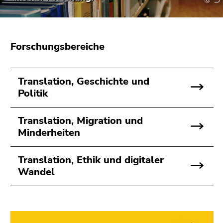
bestätigen
Sie diesen
Link.
Forschungsbereiche
Beginn
Zum
des
Inhalt
Seitenbereichs:
(Zugriffstaste
Translation, Geschichte und
Seitenbereiche:
1)
Politik
Zur
Positionsanzeige
(Zugriffstaste
Translation, Migration und
2)
Minderheiten
Zur
Hauptnavigation
Translation, Ethik und digitaler
(Zugriffstaste
Wandel
3)
Zur
Unternavigation
(Zugriffstaste