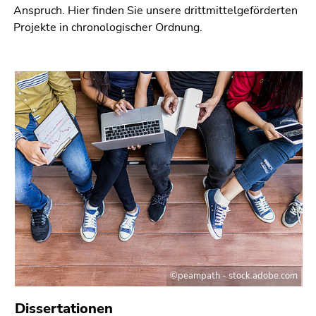
Seitenbereichs.
Anspruch. Hier finden Sie unsere drittmittelgeförderten
Zur
Projekte in chronologischer Ordnung.
Übersicht
der
Seitenbereiche
©peampath - stock.adobe.com
Dissertationen