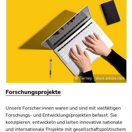
4)
Zu
den
Zusatzinformationen
(Zugriffstaste
5)
Zu
den
Seiteneinstellungen
(Benutzer/Sprache)
(Zugriffstaste
© Tierney - stock.adobe.com
8)
Zur
Forschungsprojekte
Suche
(Zugriffstaste
9)
Unsere Forscher:innen waren und sind mit vielfältigen
Forschungs- und Entwicklungsprojekten befasst. Sie
Ende
konzipieren, entwickeln und leiten innovative nationale
dieses
und internationale Projekte mit gesellschaftspolitischem