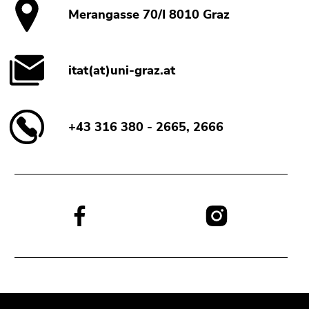
Merangasse 70/I 8010 Graz
itat(at)uni-graz.at
+43 316 380 - 2665, 2666
Social
Media:
Beginn
Ende
Ende