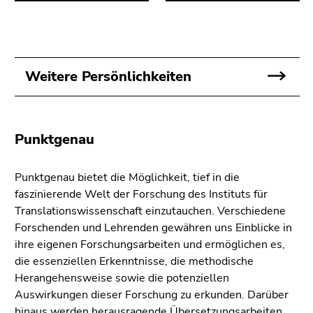
4)
Zu
den
Zusatzinformationen
(Zugriffstaste
Weitere Persönlichkeiten
5)
Zu
den
Punktgenau
Seiteneinstellungen
(Benutzer/Sprache)
(Zugriffstaste
Punktgenau bietet die Möglichkeit, tief in die
8)
faszinierende Welt der Forschung des Instituts für
Zur
Translationswissenschaft einzutauchen. Verschiedene
Suche
Forschenden und Lehrenden gewähren uns Einblicke in
(Zugriffstaste
ihre eigenen Forschungsarbeiten und ermöglichen es,
9)
die essenziellen Erkenntnisse, die methodische
Herangehensweise sowie die potenziellen
Ende
Auswirkungen dieser Forschung zu erkunden. Darüber
dieses
hinaus werden herausragende Übersetzungsarbeiten,