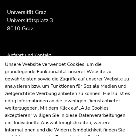
des
dieses
dieses
Seitenbereichs:
Seitenbereichs.
Seitenbereichs.
Universität Graz
Zusatzinformationen:
Zur
Zur
Universitätsplatz 3
Übersicht
Übersicht
8010 Graz
der
der
Seitenbereiche
Seitenbereiche
Anfahrt und Kontakt
Kommunikation und Öffentlichkeitsarbeit
Unsere Website verwendet Cookies, um die
grundlegende Funktionalität unserer Website zu
Moodle
gewährleisten sowie die Zugriffe auf unserer Website zu
UNIGRAZonline
analysieren bzw. um Funktionen für Soziale Medien und
Impressum
zielgerichtete Werbung anbieten zu können. Hierzu ist es
Datenschutzerklärung
nötig Informationen an die jeweiligen Dienstanbieter
Cookie-Einstellungen
weiterzugeben. Mit dem Klick auf „Alle Cookies
Barrierefreiheitserklärung
akzeptieren“ willigen Sie in diese Datenverarbeitungen
ein. Individuelle Auswahlmöglichkeiten, weitere
Informationen und die Widerrufsmöglichkeit finden Sie