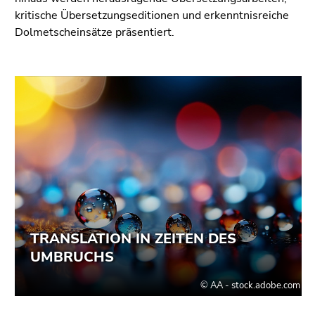
Seitenbereichs.
kritische Übersetzungseditionen und erkenntnisreiche
Zur
Dolmetscheinsätze präsentiert.
Übersicht
der
Seitenbereiche