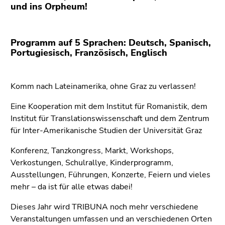
(Zugriffstaste
und ins Orpheum!
5)
Zu
den
Programm auf 5 Sprachen: Deutsch, Spanisch,
Seiteneinstellungen
Portugiesisch, Französisch, Englisch
(Benutzer/Sprache)
(Zugriffstaste
Komm nach Lateinamerika, ohne Graz zu verlassen!
8)
Zur
Eine Kooperation mit dem Institut für Romanistik, dem
Suche
Institut für Translationswissenschaft und dem Zentrum
(Zugriffstaste
für Inter-Amerikanische Studien der Universität Graz
9)
Konferenz, Tanzkongress, Markt, Workshops,
Ende
Verkostungen, Schulrallye, Kinderprogramm,
dieses
Ausstellungen, Führungen, Konzerte, Feiern und vieles
Seitenbereichs.
mehr – da ist für alle etwas dabei!
Zur
Übersicht
Dieses Jahr wird TRIBUNA noch mehr verschiedene
der
Veranstaltungen umfassen und an verschiedenen Orten