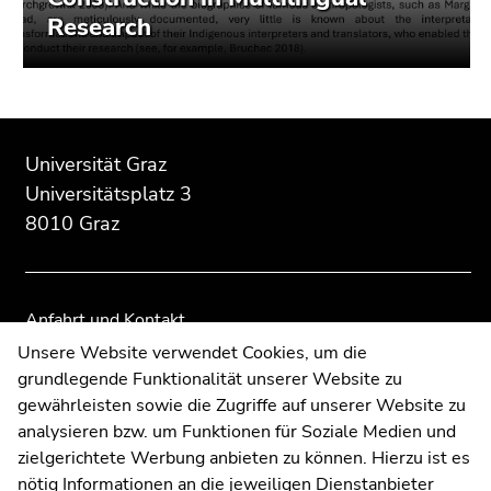
Research
Beginn
Ende
Ende
des
dieses
dieses
Universität Graz
Seitenbereichs:
Seitenbereichs.
Seitenbereichs.
Universitätsplatz 3
Zusatzinformationen:
Zur
Zur
8010 Graz
Übersicht
Übersicht
der
der
Seitenbereiche
Seitenbereiche
Anfahrt und Kontakt
Kommunikation und Öffentlichkeitsarbeit
Unsere Website verwendet Cookies, um die
grundlegende Funktionalität unserer Website zu
Moodle
gewährleisten sowie die Zugriffe auf unserer Website zu
UNIGRAZonline
analysieren bzw. um Funktionen für Soziale Medien und
Impressum
zielgerichtete Werbung anbieten zu können. Hierzu ist es
Datenschutzerklärung
nötig Informationen an die jeweiligen Dienstanbieter