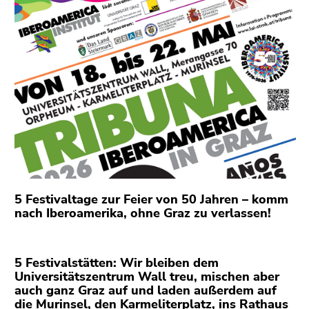
bestätigen
Sie diesen
Link.
Beginn
Zum
des
Inhalt
Seitenbereichs:
(Zugriffstaste
Seitenbereiche:
1)
Zur
Positionsanzeige
(Zugriffstaste
2)
Zur
5 Festivaltage zur Feier von 50 Jahren – komm
nach Iberoamerika, ohne Graz zu verlassen!
Hauptnavigation
(Zugriffstaste
3)
5 Festivalstätten: Wir bleiben dem
Zu
Universitätszentrum Wall treu, mischen aber
den
auch ganz Graz auf und laden außerdem auf
Zusatzinformationen
die Murinsel, den Karmeliterplatz, ins Rathaus