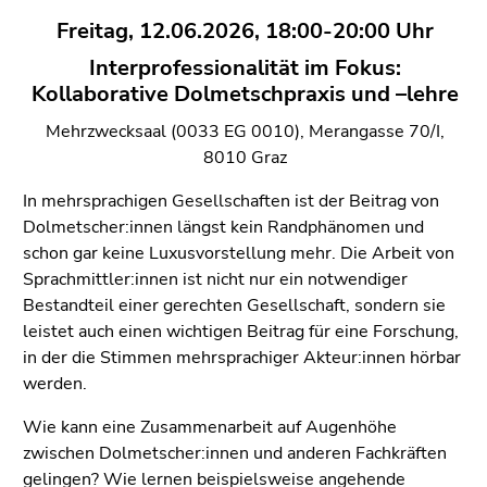
(Zugriffstaste
Freitag, 12.06.2026, 18:00-20:00 Uhr
5)
Zu
Interprofessionalität im Fokus:
den
Kollaborative Dolmetschpraxis und –lehre
Seiteneinstellungen
Mehrzwecksaal (0033 EG 0010), Merangasse 70/I,
(Benutzer/Sprache)
8010 Graz
(Zugriffstaste
8)
In mehrsprachigen Gesellschaften ist der Beitrag von
Zur
Dolmetscher:innen längst kein Randphänomen und
Suche
schon gar keine Luxusvorstellung mehr. Die Arbeit von
(Zugriffstaste
Sprachmittler:innen ist nicht nur ein notwendiger
9)
Bestandteil einer gerechten Gesellschaft, sondern sie
leistet auch einen wichtigen Beitrag für eine Forschung,
Ende
in der die Stimmen mehrsprachiger Akteur:innen hörbar
dieses
werden.
Seitenbereichs.
Zur
Wie kann eine Zusammenarbeit auf Augenhöhe
Übersicht
zwischen Dolmetscher:innen und anderen Fachkräften
der
gelingen? Wie lernen beispielsweise angehende