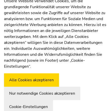
Kommunikation und Öffentlichkeitsarbeit
Unsere Website verwendet Cookies, um die
grundlegende Funktionalität unserer Website zu
Moodle
gewährleisten sowie die Zugriffe auf unserer Website zu
UNIGRAZonline
analysieren bzw. um Funktionen für Soziale Medien und
Impressum
zielgerichtete Werbung anbieten zu können. Hierzu ist es
Datenschutzerklärung
nötig Informationen an die jeweiligen Dienstanbieter
Cookie-Einstellungen
weiterzugeben. Mit dem Klick auf „Alle Cookies
Barrierefreiheitserklärung
akzeptieren“ willigen Sie in diese Datenverarbeitungen
ein. Individuelle Auswahlmöglichkeiten, weitere
Informationen und die Widerrufsmöglichkeit finden Sie
nachfolgend (sowie im Footer) unter „Cookie-
Wetterstation
Uni Graz
Einstellungen“.
Alle Cookies akzeptieren
Nur notwendige Cookies akzeptieren
Cookie-Einstellungen