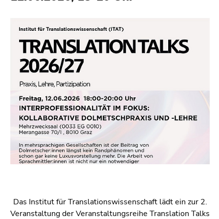
bestätigen
Seitenbereiche
Sie diesen
Link.
Beginn
Zum
des
Inhalt
Seitenbereichs:
(Zugriffstaste
Seitenbereiche:
1)
Zur
Positionsanzeige
(Zugriffstaste
2)
Zur
Hauptnavigation
(Zugriffstaste
3)
Zu
den
Das Institut für Translationswissenschaft lädt ein zur 2.
Zusatzinformationen
Veranstaltung der Veranstaltungsreihe Translation Talks