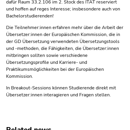
Go
dafür Raum 33.2.106 im 2. Stock des ITAT reserviert
to
und hoffen auf reges Interesse; insbesondere auch von
additional
Bachelorstudierenden!
information
Die Teilnehmer:innen erfahren mehr über die Arbeit der
(Accesskey
Übersetzer:innen der Europäischen Kommission, die in
5)
der GD Übersetzung verwendeten Übersetzungstools
Go
und -methoden, die Fähigkeiten, die Übersetzer:innen
to
mitbringen sollten sowie verschiedene
page
Übersetzungsprofile und Karriere- und
settings
Praktikumsmöglichkeiten bei der Europäischen
(user/language)
Kommission.
(Accesskey
8)
In Breakout-Sessions können Studierende direkt mit
Go
Übersetzer:innen interagieren und Fragen stellen.
to
search
(Accesskey
9)
Related news