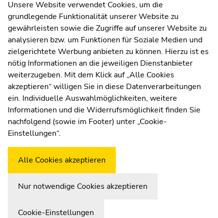
Contact
Unsere Website verwendet Cookies, um die
sections
sections
grundlegende Funktionalität unserer Website zu
Web Editors
gewährleisten sowie die Zugriffe auf unserer Website zu
Moodle
analysieren bzw. um Funktionen für Soziale Medien und
UNIGRAZonline
zielgerichtete Werbung anbieten zu können. Hierzu ist es
Imprint
nötig Informationen an die jeweiligen Dienstanbieter
Data Protection Declaration
weiterzugeben. Mit dem Klick auf „Alle Cookies
Accessibility Declaration
akzeptieren“ willigen Sie in diese Datenverarbeitungen
ein. Individuelle Auswahlmöglichkeiten, weitere
Informationen und die Widerrufsmöglichkeit finden Sie
nachfolgend (sowie im Footer) unter „Cookie-
Weatherstation
Uni Graz
Einstellungen“.
Alle Cookies akzeptieren
Nur notwendige Cookies akzeptieren
Cookie-Einstellungen