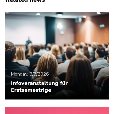
End
of
this
page
section.
Go
to
overview
of
page
sections
Monday, 8/3/2026
Infoveranstaltung für
Erstsemestrige