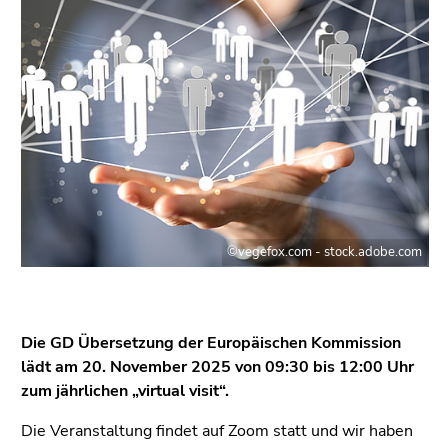
link.
of
page
Begin
Go
sections
of
to
page
contents
section:
(Accesskey
Page
1)
sections:
Go
to
position
marker
©vegefox.com - stock.adobe.com
(Accesskey
2)
Go
to
Die GD Übersetzung der Europäischen Kommission
main
lädt am 20. November 2025 von 09:30 bis 12:00 Uhr
navigation
zum jährlichen „virtual visit“.
(Accesskey
3)
Die Veranstaltung findet auf Zoom statt und wir haben